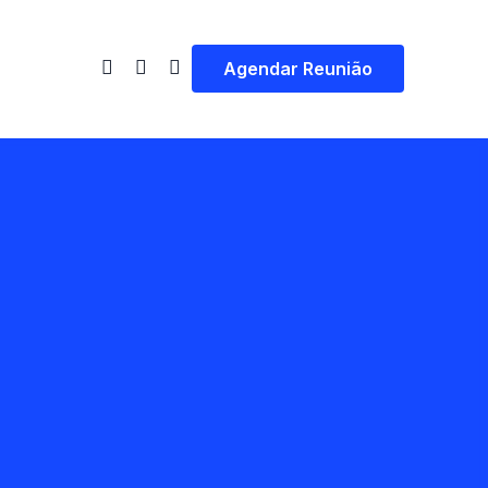
Agendar Reunião
os
Copywriting
Reescrevemos todo o
conteúdo do seu site
GRÁTIS
Otimização
erto
Velocidade que atrai
novos clientes
ss