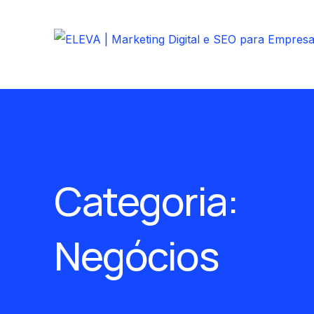
Comece no Digital
Para uma boa impressão
Criação de Logotipo
Um símbolo de respeito
Categoria:
Identidade Visual
Muito além de um logo
Negócios
Criação de Sites
Seu espaço na internet
Redes Sociais